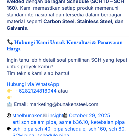
welded
dengan
beragam Schedule (SCH 10 – SCH
160)
. Kami memastikan setiap produk memenuhi
standar internasional dan tersedia dalam berbagai
material seperti
Carbon Steel, Stainless Steel, dan
Galvanis
.
Hubungi Kami Untuk Konsultasi & Penawaran
Harga
Ingin tahu lebih detail soal pemilihan SCH yang tepat
untuk proyek kamu?
Tim teknis kami siap bantu!
Hubungi via WhatsApp
+6282124818044
atau
Email:
marketing@bunakensteel.com
steelbunaken
insight
October 29, 2025
arti sch dalam pipa
,
asme b36.10
,
ketebalan pipa
sch
,
pipa sch 40
,
pipa schedule
,
sch 160
,
sch 80
,
SCH pipa
,
schedule pipa