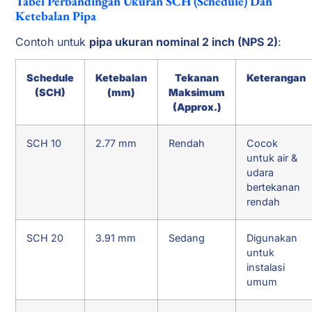
Tabel Perbandingan Ukuran SCH (Schedule) Dan
Ketebalan Pipa
Contoh untuk
pipa ukuran nominal 2 inch (NPS 2)
:
Schedule
Ketebalan
Tekanan
Keterangan
(SCH)
(mm)
Maksimum
(Approx.)
SCH 10
2.77 mm
Rendah
Cocok
untuk air &
udara
bertekanan
rendah
SCH 20
3.91 mm
Sedang
Digunakan
untuk
instalasi
umum