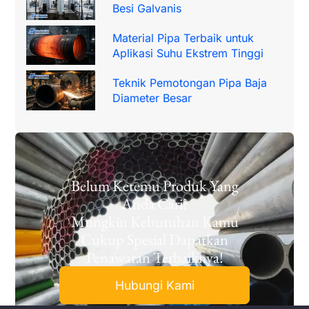
Besi Galvanis
Material Pipa Terbaik untuk
Aplikasi Suhu Ekstrem Tinggi
Teknik Pemotongan Pipa Baja
Diameter Besar
Belum Ketemu Produk Yang
Anda Cari?
Mungkin Kebutuhan Kamu
Cukup Spesial Dapatkan
Penawaran Terbaiknya!
Hubungi Kami