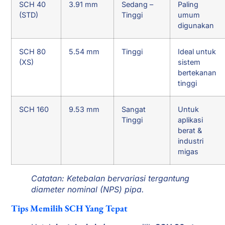
SCH 40
3.91 mm
Sedang –
Paling
(STD)
Tinggi
umum
digunakan
SCH 80
5.54 mm
Tinggi
Ideal untuk
(XS)
sistem
bertekanan
tinggi
SCH 160
9.53 mm
Sangat
Untuk
Tinggi
aplikasi
berat &
industri
migas
Catatan: Ketebalan bervariasi tergantung
diameter nominal (NPS) pipa.
Tips Memilih SCH Yang Tepat