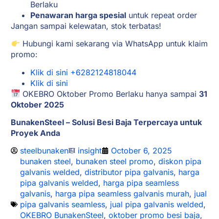
Berlaku
Penawaran harga spesial
untuk repeat order
Jangan sampai kelewatan, stok terbatas!
Hubungi kami sekarang via WhatsApp untuk klaim
promo:
Klik di sini +6282124818044
Klik di sini
OKEBRO Oktober Promo Berlaku hanya sampai
31
Oktober 2025
BunakenSteel – Solusi Besi Baja Terpercaya untuk
Proyek Anda
steelbunaken
insight
October 6, 2025
bunaken steel
,
bunaken steel promo
,
diskon pipa
galvanis welded
,
distributor pipa galvanis
,
harga
pipa galvanis welded
,
harga pipa seamless
galvanis
,
harga pipa seamless galvanis murah
,
jual
pipa galvanis seamless
,
jual pipa galvanis welded
,
OKEBRO BunakenSteel
,
oktober promo besi baja
,