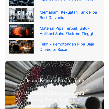
Memahami Kekuatan Tarik Pipa
Besi Galvanis
Material Pipa Terbaik untuk
Aplikasi Suhu Ekstrem Tinggi
Teknik Pemotongan Pipa Baja
Diameter Besar
Belum Ketemu Produk Yang
Anda Cari?
Mungkin Kebutuhan Kamu
Cukup Spesial Dapatkan
Penawaran Terbaiknya!