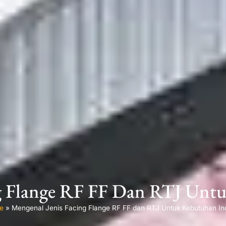
g Flange RF FF Dan RTJ Unt
e
»
Mengenal Jenis Facing Flange RF FF dan RTJ Untuk Kebutuhan Ind