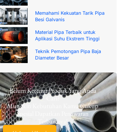
Memahami Kekuatan Tarik Pipa
Besi Galvanis
Material Pipa Terbaik untuk
Aplikasi Suhu Ekstrem Tinggi
Teknik Pemotongan Pipa Baja
Diameter Besar
Belum Ketemu Produk Yang Anda
Cari?
Mungkin Kebutuhan Kamu Cukup
Spesial Dapatkan Penawaran
Terbaiknya!