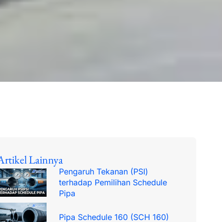
Artikel Lainnya
Pengaruh Tekanan (PSI)
terhadap Pemilihan Schedule
Pipa
Pipa Schedule 160 (SCH 160)