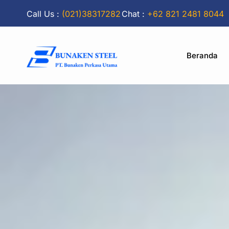
Call Us :
(021)38317282
Chat :
+62 821 2481 8044
Beranda