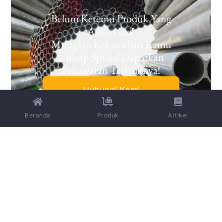
Belum Ketemu Produk Yang
Anda Cari?
Mungkin Kebutuhan Kamu
Cukup Spesial Dapatkan
Penawaran Terbaiknya!
Hubungi Kami
Beranda
Produk
Artikel
Menyediakan
Quick
Information
Contact