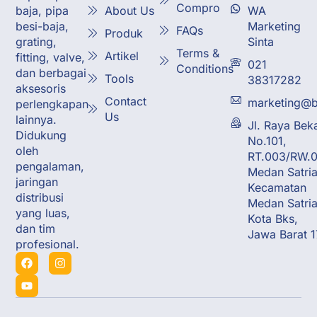
Compro
About Us
WA
baja, pipa
Marketing
besi-baja,
FAQs
Produk
Sinta
grating,
Terms &
Artikel
fitting, valve,
021
Conditions
dan berbagai
Tools
38317282
aksesoris
Contact
marketing@b
perlengkapan
Us
lainnya.
Jl. Raya Bek
Didukung
No.101,
oleh
RT.003/RW.0
pengalaman,
Medan Satria
jaringan
Kecamatan
distribusi
Medan Satria
yang luas,
Kota Bks,
dan tim
Jawa Barat 
profesional.